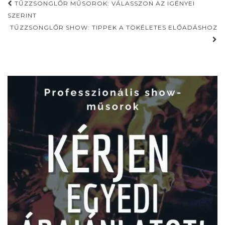
Post
TŰZZSONGLŐR MŰSOROK: VÁLASSZON AZ IGÉNYEI
navigation
SZERINT
TŰZZSONGLŐR SHOW: TIPPEK A TÖKÉLETES ELŐADÁSHOZ