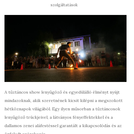
szolgáltatások
A tűztáncos show lenyűgöző és egyedülálló élményt nyújt
mindazoknak, akik szeretnének kicsit kilépni a megszokott
hétköznapok világából. Egy ilyen műsorban a tűztáncosok
lenyűgöző trückjeivel, a látványos fényeffektekkel és a
dallamos zenei aláfestéssel garantált a kikapcsolódás és az