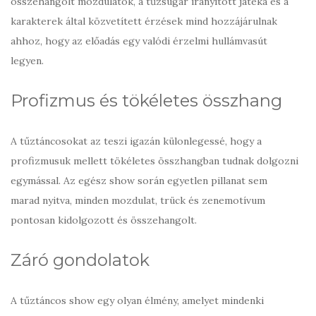
összehangolt mozdulatok, a tűzsugár irányított játéka és a
karakterek által közvetített érzések mind hozzájárulnak
ahhoz, hogy az előadás egy valódi érzelmi hullámvasút
legyen.
Profizmus és tökéletes összhang
A tűztáncosokat az teszi igazán külonlegessé, hogy a
profizmusuk mellett tökéletes összhangban tudnak dolgozni
egymással. Az egész show során egyetlen pillanat sem
marad nyitva, minden mozdulat, trück és zenemotívum
pontosan kidolgozott és összehangolt.
Záró gondolatok
A tűztáncos show egy olyan élmény, amelyet mindenki