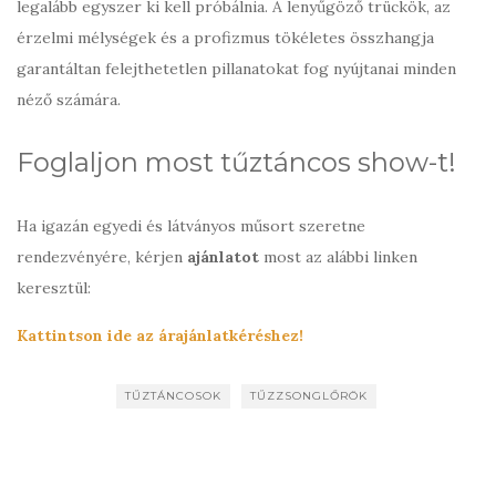
legalább egyszer ki kell próbálnia. A lenyűgöző trückök, az
érzelmi mélységek és a profizmus tökéletes összhangja
garantáltan felejthetetlen pillanatokat fog nyújtanai minden
néző számára.
Foglaljon most tűztáncos show-t!
Ha igazán egyedi és látványos műsort szeretne
rendezvényére, kérjen
ajánlatot
most az alábbi linken
keresztül:
Kattintson ide az árajánlatkéréshez!
TŰZTÁNCOSOK
TŰZZSONGLŐRÖK