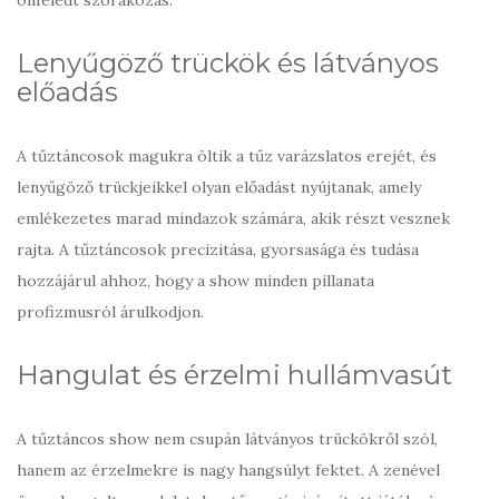
önfeledt szórakozás.
Lenyűgöző trückök és látványos
előadás
A tűztáncosok magukra öltik a tűz varázslatos erejét, és
lenyűgöző trückjeikkel olyan előadást nyújtanak, amely
emlékezetes marad mindazok számára, akik részt vesznek
rajta. A tűztáncosok precizitása, gyorsasága és tudása
hozzájárul ahhoz, hogy a show minden pillanata
profizmusról árulkodjon.
Hangulat és érzelmi hullámvasút
A tűztáncos show nem csupán látványos trückökről szól,
hanem az érzelmekre is nagy hangsúlyt fektet. A zenével