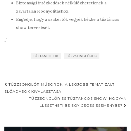
Biztonsági intézkedések nélkülözhetetlenek a
zavartalan lebonyolításhoz.
Engedje, hogy a szakértők vegyék kézbe a tűztáncos
show tervezését.
„`
TŰZTÁNCOSOK
TŰZZSONGLŐRÖK
Post
TŰZZSONGLŐR MŰSOROK: A LEGJOBB TEMATIZÁLT
navigation
ELŐADÁSOK KIVÁLASZTÁSA
TŰZZSONGLŐR ÉS TŰZTÁNCOS SHOW: HOGYAN
ILLESZTHETI BE EGY CÉGES ESEMÉNYBE?