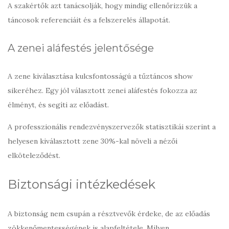
A szakértők azt tanácsolják, hogy mindig ellenőrizzük a
táncosok referenciáit és a felszerelés állapotát.
A zenei aláfestés jelentősége
A zene kiválasztása kulcsfontosságú a tűztáncos show
sikeréhez. Egy jól választott zenei aláfestés fokozza az
élményt, és segíti az előadást.
A professzionális rendezvényszervezők statisztikái szerint a
helyesen kiválasztott zene 30%-kal növeli a nézői
elköteleződést.
Biztonsági intézkedések
A biztonság nem csupán a résztvevők érdeke, de az előadás
zökkenőmentességének is alapfeltétele. Milyen