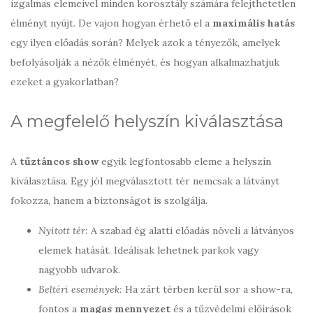
izgalmas elemeivel minden korosztály számára felejthetetlen
élményt nyújt. De vajon hogyan érhető el a
maximális hatás
egy ilyen előadás során? Melyek azok a tényezők, amelyek
befolyásolják a nézők élményét, és hogyan alkalmazhatjuk
ezeket a gyakorlatban?
A megfelelő helyszín kiválasztása
A
tűztáncos show
egyik legfontosabb eleme a helyszín
kiválasztása. Egy jól megválasztott tér nemcsak a látványt
fokozza, hanem a biztonságot is szolgálja.
Nyitott tér:
A szabad ég alatti előadás növeli a látványos
elemek hatását. Ideálisak lehetnek parkok vagy
nagyobb udvarok.
Beltéri események:
Ha zárt térben kerül sor a show-ra,
fontos a
magas mennyezet
és a tűzvédelmi előírások