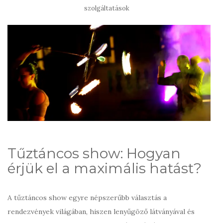
szolgáltatások
Tűztáncos show: Hogyan
érjük el a maximális hatást?
A tűztáncos show egyre népszerűbb választás a
rendezvények világában, hiszen lenyűgöző látványával és