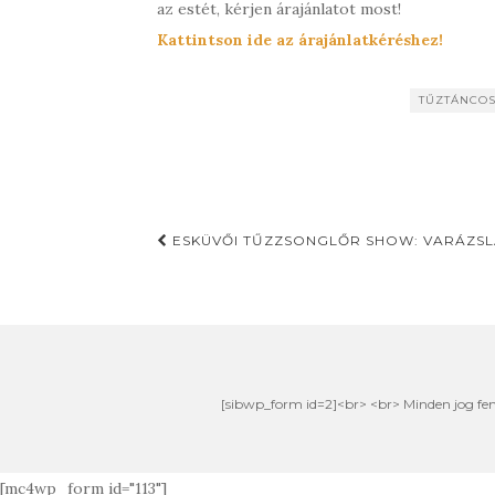
az estét, kérjen árajánlatot most!
Kattintson ide az árajánlatkéréshez!
TŰZTÁNCO
ESKÜVŐI TŰZZSONGLŐR SHOW: VARÁZSL
[sibwp_form id=2]<br> <br> Minden jog fe
[mc4wp_form id="113"]