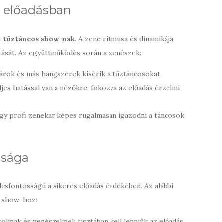
z előadásban
s
tűztáncos show-nak
. A zene ritmusa és dinamikája
tását. Az együttműködés során a zenészek:
árok és más hangszerek kísérik a tűztáncosokat.
jes hatással van a nézőkre, fokozva az előadás érzelmi
gy profi zenekar képes rugalmasan igazodni a táncosok
ssága
csfontosságú a sikeres előadás érdekében. Az alábbi
t show-hoz:
oknak és zenészeknek tisztában kell lenniük az előadás