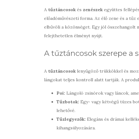
A
tűztáncosok
és
zenészek
együttes fellépé
előadóművészeti forma. Az élő zene és a tűz 
elbűvöli a közönséget. Egy jól összehangolt 
felejthetetlen élményt nyújt.
A tűztáncosok szerepe a
A
tűztáncosok
lenyűgöző trükkökkel és mozd
lángokat teljes kontroll alatt tartják. A pro
Poi:
Lángoló zsinórok vagy láncok, ame
Tűzbotok:
Egy- vagy kétvégű tüzes bot
lehetővé.
Tűzlegyezők:
Elegáns és drámai kellék
kihangsúlyozására.