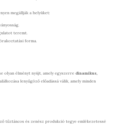
nyen megállják a helyüket:
ványosság.
ulatot teremt.
órakoztatási forma.
se olyan élményt nyújt, amely egyszerre
dinamikus,
 találkozása lenyűgöző előadássá válik, amely minden
ző tűztáncos és zenész produkció tegye emlékezetessé