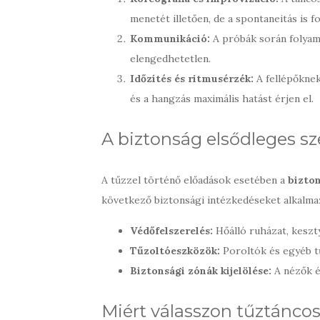
menetét illetően, de a spontaneitás is f
Kommunikáció:
A próbák során folyam
elengedhetetlen.
Időzítés és ritmusérzék:
A fellépőknek
és a hangzás maximális hatást érjen el.
A biztonság elsődleges 
A tűzzel történő előadások esetében a
bizto
következő biztonsági intézkedéseket alkalma
Védőfelszerelés:
Hőálló ruházat, keszt
Tűzoltóeszközök:
Poroltók és egyéb t
Biztonsági zónák kijelölése:
A nézők é
Miért válasszon tűztáncos