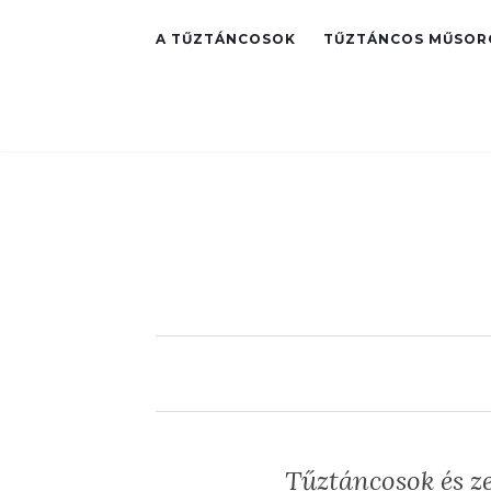
A TŰZTÁNCOSOK
TŰZTÁNCOS MŰSOR
Tűztáncosok és ze