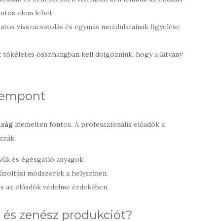
ontos elem lehet.
atos visszacsatolás és egymás mozdulatainak figyelése
 tökéletes összhangban kell dolgozniuk, hogy a látvány
szempont
nság
kiemelten fontos. A professzionális előadók a
zzák:
yűk és égésgátló anyagok.
űzoltási módszerek a helyszínen.
s az előadók védelme érdekében.
 és zenész produkciót?