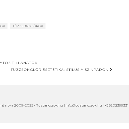
SOK
TŰZZSONGLŐRÖK
ATOS PILLANATOK
TŰZZSONGLŐR ÉSZTÉTIKA: STÍLUS A SZÍNPADON
nntartva 2009-2025 - Tuztancosok.hu | info@tuztancosok.hu | +36202399331