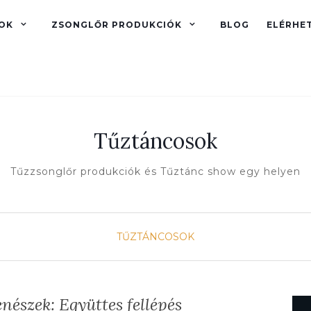
OK
ZSONGLŐR PRODUKCIÓK
BLOG
ELÉRHE
Tűztáncosok
Tűzzsonglőr produkciók és Tűztánc show egy helyen
TŰZTÁNCOSOK
nészek: Együttes fellépés