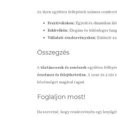
Az ilyen együttes fellépések számos rendezvé
Fesztiválokon:
Egyedi és dinamikus lát
Esküvőkön:
Elegáns és különleges hang
Vállalati rendezvényeken:
Exkluzív sz
Összegzés
A
tűztáncosok és zenészek
együttes fellépé
érzelmes és felejthetetlen
. A zene és a tűz
közönséget magával ragad.
Foglaljon most!
Ha szeretné, hogy rendezvényén egy lenyűgö