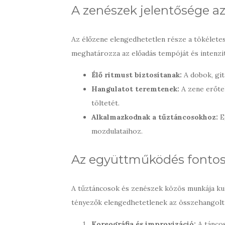
A zenészek jelentősége a
Az élőzene elengedhetetlen része a tökélete
meghatározza az előadás tempóját és intenzi
Élő ritmust biztosítanak:
A dobok, git
Hangulatot teremtenek:
A zene erőtel
töltetét.
Alkalmazkodnak a tűztáncosokhoz:
E
mozdulataihoz.
Az együttműködés fonto
A tűztáncosok és zenészek közös munkája kul
tényezők elengedhetetlenek az összehangol
Koreográfia és improvizáció:
A táncos