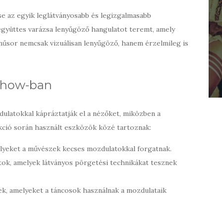
se az egyik leglátványosabb és legizgalmasabb
együttes varázsa lenyűgöző hangulatot teremt, amely
műsor nemcsak vizuálisan lenyűgöző, hanem érzelmileg is
 show-ban
ulatokkal kápráztatják el a nézőket, miközben a
dukció során használt eszközök közé tartoznak:
lyeket a művészek kecses mozdulatokkal forgatnak.
ok, amelyek látványos pörgetési technikákat tesznek
ek, amelyeket a táncosok használnak a mozdulataik