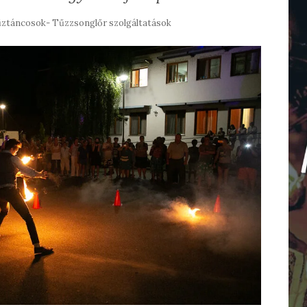
ztáncosok- Tűzzsonglőr szolgáltatások