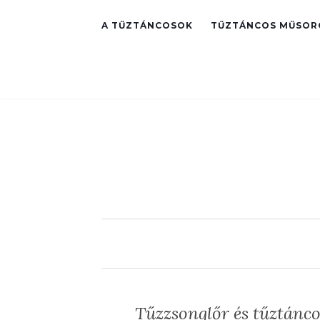
A TŰZTÁNCOSOK
TŰZTÁNCOS MŰSOR
Tűzzsonglőr és tűztánc