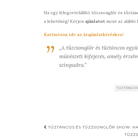
Ha egy lélegzetelállító tűzzsonglőr és tűztán
a lehetőség! Kérjen
ajánlatot
most az alábbi l
Kattintson ide az árajánlatkéréshez!
„A tűzzsonglőr és tűztáncos egy
művészeti kifejezés, amely érzel
színpadra.”
TŰZTÁNCO
TŰZTÁNCOS ÉS TŰZZSONGLŐR SHOW: H
TŰZZS