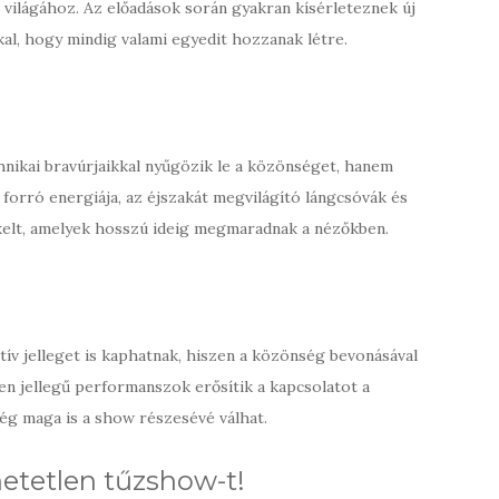
világához. Az előadások során gyakran kísérleteznek új
kal, hogy mindig valami egyedit hozzanak létre.
nikai bravúrjaikkal nyűgözik le a közönséget, hanem
 forró energiája, az éjszakát megvilágító lángcsóvák és
 kelt, amelyek hosszú ideig megmaradnak a nézőkben.
tív jelleget is kaphatnak, hiszen a közönség bevonásával
n jellegű performanszok erősítik a kapcsolatot a
ég maga is a show részesévé válhat.
hetetlen tűzshow-t!