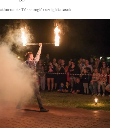
ztáncosok- Tűzzsonglőr szolgáltatások