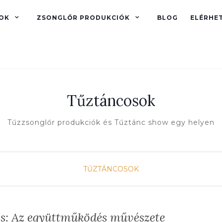
OK
ZSONGLŐR PRODUKCIÓK
BLOG
ELÉRHE
Tűztáncosok
Tűzzsonglőr produkciók és Tűztánc show egy helyen
TŰZTÁNCOSOK
os: Az együttműködés művészete