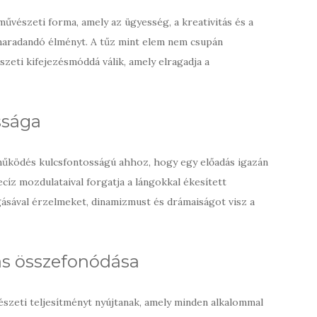
űvészeti forma, amely az ügyesség, a kreativitás és a
maradandó élményt. A tűz mint elem nem csupán
zeti kifejezésmóddá válik, amely elragadja a
ssága
működés kulcsfontosságú ahhoz, hogy egy előadás igazán
cíz mozdulataival forgatja a lángokkal ékesített
ásával érzelmeket, dinamizmust és drámaiságot visz a
tás összefonódása
szeti teljesítményt nyújtanak, amely minden alkalommal