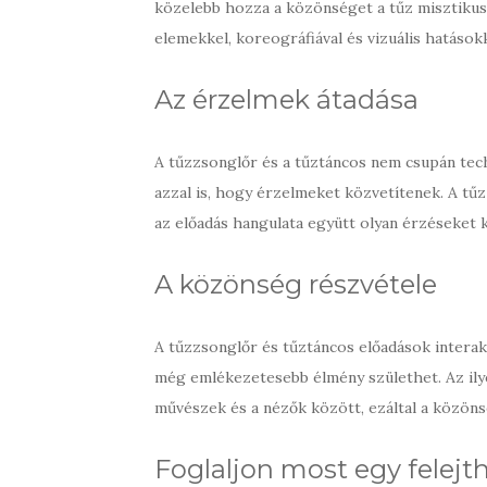
közelebb hozza a közönséget a tűz misztikus 
elemekkel, koreográfiával és vizuális hatások
Az érzelmek átadása
A tűzzsonglőr és a tűztáncos nem csupán tech
azzal is, hogy érzelmeket közvetítenek. A tűz
az előadás hangulata együtt olyan érzéseket
A közönség részvétele
A tűzzsonglőr és tűztáncos előadások interak
még emlékezetesebb élmény születhet. Az ilye
művészek és a nézők között, ezáltal a közöns
Foglaljon most egy felejt