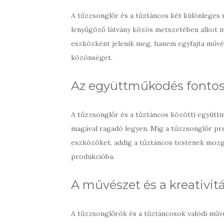
A tűzzsonglőr és a tűztáncos két különleges m
lenyűgöző látvány közös metszetében alkot 
eszközként jelenik meg, hanem egyfajta művés
közönséget.
Az együttműködés fonto
A tűzzsonglőr és a tűztáncos közötti együtt
magával ragadó legyen. Míg a tűzzsonglőr pre
eszközöket, addig a tűztáncos testének mozg
produkcióba.
A művészet és a kreativi
A tűzzsonglőrök és a tűztáncosok valódi művé