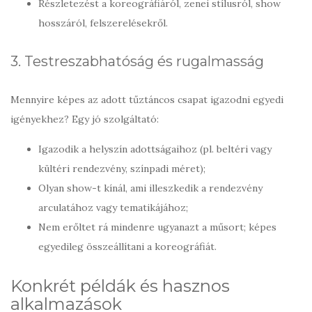
Részletezést a koreográfiáról, zenei stílusról, show
hosszáról, felszerelésekről.
3. Testreszabhatóság és rugalmasság
Mennyire képes az adott tűztáncos csapat igazodni egyedi
igényekhez? Egy jó szolgáltató:
Igazodik a helyszín adottságaihoz (pl. beltéri vagy
kültéri rendezvény, színpadi méret);
Olyan show-t kínál, ami illeszkedik a rendezvény
arculatához vagy tematikájához;
Nem erőltet rá mindenre ugyanazt a műsort; képes
egyedileg összeállítani a koreográfiát.
Konkrét példák és hasznos
alkalmazások