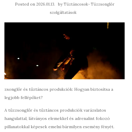
Posted on
by
2026.01.13.
Tűztáncosok- Tűzzsonglőr
szolgáltatások
zsonglőr és tűztáncos produkciók: Hogyan biztosítsa a
legjobb fellépőket?
A tűzzsonglőr és tűztáncos produkciók varázslatos
hangulattal, látványos elemekkel és adrenalint fokozó
pillanatokkal képesek emelni bármilyen esemény fényét.