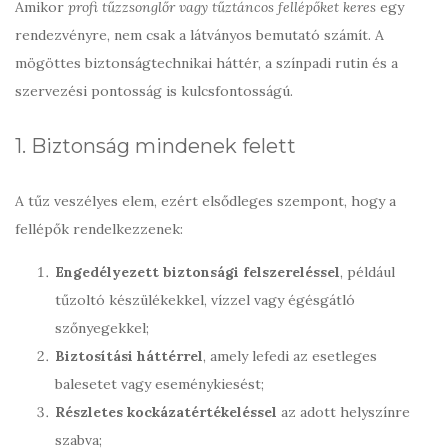
Amikor
profi tűzzsonglőr vagy tűztáncos fellépőket keres
egy
rendezvényre, nem csak a látványos bemutató számít. A
mögöttes biztonságtechnikai háttér, a színpadi rutin és a
szervezési pontosság is kulcsfontosságú.
1. Biztonság mindenek felett
A tűz veszélyes elem, ezért elsődleges szempont, hogy a
fellépők rendelkezzenek:
Engedélyezett biztonsági felszereléssel
, például
tűzoltó készülékekkel, vízzel vagy égésgátló
szőnyegekkel;
Biztosítási háttérrel
, amely lefedi az esetleges
balesetet vagy eseménykiesést;
Részletes kockázatértékeléssel
az adott helyszínre
szabva;