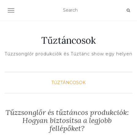
TOGGLE NAVIGATION
Tűztáncosok
Tűzzsonglőr produkciók és Tűztánc show egy helyen
TŰZTÁNCOSOK
Tűzzsonglőr és tűztáncos produkciók:
Hogyan biztosítsa a legjobb
fellépőket?