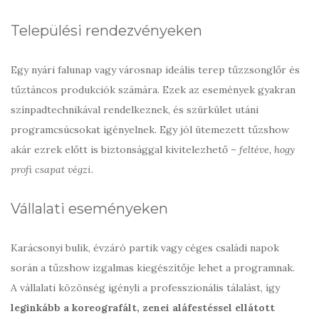
Települési rendezvényeken
Egy nyári falunap vagy városnap ideális terep tűzzsonglőr és
tűztáncos produkciók számára. Ezek az események gyakran
színpadtechnikával rendelkeznek, és szürkület utáni
programcsúcsokat igényelnek. Egy jól ütemezett tűzshow
akár ezrek előtt is biztonsággal kivitelezhető –
feltéve, hogy
profi csapat végzi
.
Vállalati eseményeken
Karácsonyi bulik, évzáró partik vagy céges családi napok
során a tűzshow izgalmas kiegészítője lehet a programnak.
A vállalati közönség igényli a professzionális tálalást, így
leginkább a koreografált, zenei aláfestéssel ellátott