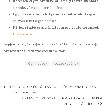
Keressen olyan produkciót, amely testre szabható
a rendezvényének megfelelően.
Egyeztesse előre a helyszín technikai adottságait
és azok lehetséges hatását.
Kérjen részletes árajánlatot megbízható forrásból:
tuztancosok.hu
Lépjen most, és tegye rendezvényét emlékezetessé egy
professzionális tűztáncos show-val!
TŰZTÁNCOSOK
TŰZZSONGLŐRÖK
Post
TŰZZSONGLŐR ÉS TŰZTÁNCOS ELŐADÁSOK: HOGYAN
navigation
FOKOZZUK A HATÁST?
TŰZTÁNCOS MŰSOROK: HOGYAN VÁLASSZUK KI A
MEGFELELŐ STÍLUST?