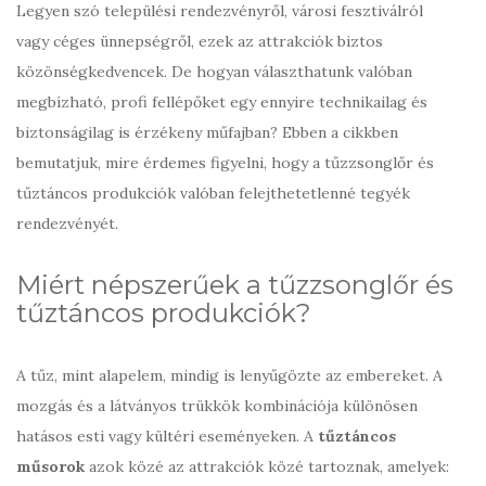
Legyen szó települési rendezvényről, városi fesztiválról
vagy céges ünnepségről, ezek az attrakciók biztos
közönségkedvencek. De hogyan választhatunk valóban
megbízható, profi fellépőket egy ennyire technikailag és
biztonságilag is érzékeny műfajban? Ebben a cikkben
bemutatjuk, mire érdemes figyelni, hogy a tűzzsonglőr és
tűztáncos produkciók valóban felejthetetlenné tegyék
rendezvényét.
Miért népszerűek a tűzzsonglőr és
tűztáncos produkciók?
A tűz, mint alapelem, mindig is lenyűgözte az embereket. A
mozgás és a látványos trükkök kombinációja különösen
hatásos esti vagy kültéri eseményeken. A
tűztáncos
műsorok
azok közé az attrakciók közé tartoznak, amelyek: