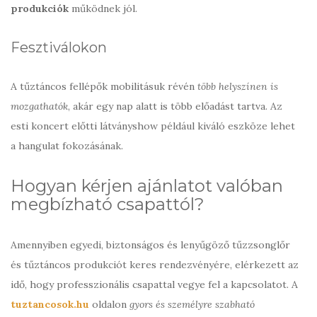
produkciók
működnek jól.
Fesztiválokon
A tűztáncos fellépők mobilitásuk révén
több helyszínen is
mozgathatók
, akár egy nap alatt is több előadást tartva. Az
esti koncert előtti látványshow például kiváló eszköze lehet
a hangulat fokozásának.
Hogyan kérjen ajánlatot valóban
megbízható csapattól?
Amennyiben egyedi, biztonságos és lenyűgöző tűzzsonglőr
és tűztáncos produkciót keres rendezvényére, elérkezett az
idő, hogy professzionális csapattal vegye fel a kapcsolatot. A
tuztancosok.hu
oldalon
gyors és személyre szabható