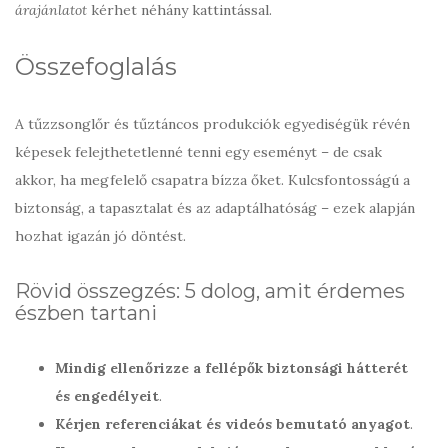
árajánlatot
kérhet néhány kattintással.
Összefoglalás
A tűzzsonglőr és tűztáncos produkciók egyediségük révén
képesek felejthetetlenné tenni egy eseményt – de csak
akkor, ha megfelelő csapatra bízza őket. Kulcsfontosságú a
biztonság, a tapasztalat és az adaptálhatóság – ezek alapján
hozhat igazán jó döntést.
Rövid összegzés: 5 dolog, amit érdemes
észben tartani
Mindig ellenőrizze a fellépők biztonsági hátterét
és engedélyeit
.
Kérjen referenciákat és videós bemutató anyagot
.