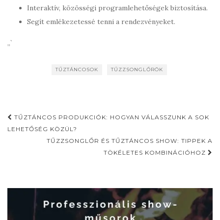
Interaktív, közösségi programlehetőségek biztosítása.
Segít emlékezetessé tenni a rendezvényeket.
„`
TŰZTÁNCOSOK
TŰZZSONGLŐRÖK
Post
TŰZTÁNCOS PRODUKCIÓK: HOGYAN VÁLASSZUNK A SOK
navigation
LEHETŐSÉG KÖZÜL?
TŰZZSONGLŐR ÉS TŰZTÁNCOS SHOW: TIPPEK A
TÖKÉLETES KOMBINÁCIÓHOZ