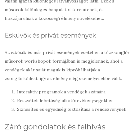
valami igazán különleges látványosságot látni. Ezek a
műsorok különleges hangulatot teremtenek, és
hozzájárulnak a közösségi élmény növeléséhez.
Esküvők és privát események
Az
esküvők
és más privát események esetében a tűzzsonglőr
műsorok workshopok formájában is megjelennek, ahol a
vendégek akár saját maguk is kipróbálhatják a
zsonglőrködést, így az élmény még személyesebbé válik.
Interaktív programok a vendégek számára
Részvételi lehetőség alkotótevékenységekben
Színesítés és egyediség biztosítása a rendezvénynek
Záró gondolatok és felhívás