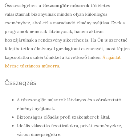
Összességében, a
tűzzsonglőr műsorok
tökéletes
választásnak bizonyulnak minden olyan különleges
eseményhez, ahol cél a maradandó élmény nyújtása. Ezek a
programok nemcsak látványosak, hanem aktívan
hozzájárulnak a rendezvény sikeréhez is. Ha Ön is szeretné
felejthetetlen élménnyel gazdagítani eseményét, most lépjen
kapcsolatba szakértőinkkel a következő linken:
Árajánlat
kérése tűztáncos műsorra
.
Összegzés
A tűzzsonglőr műsorok látványos és szórakoztató
élményt nyújtanak.
Biztonságos előadás profi szakemberek által.
Ideális választás fesztiválokra, privát eseményekre,
városi ünnepségekre.