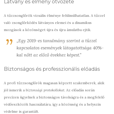
Látvány és élmény ötvözete
A tűzzsonglőrök vizuális élménye felülmúlhatatlan. A tűzzel
való zsonglőrködés látványos elemei és a dinamikus
mozgások a közönséget újra és újra ámulatba ejtik.
„Egy 2019-es tanulmány szerint a tűzzel
kapcsolatos események látogatottsága 40%-
kal nőtt az előző évekhez képest.”
Biztonságos és professzionális előadás
A profi tűzzsonglőrök magasan képzett szakemberek, akik
jól ismerik a
biztonsági protokollokat
. Az előadás során
precízen ügyelnek a biztonságos távolságra és a megfelelő
védőeszközök használatára, így a közönség és a helyszín
védelme is garantált.