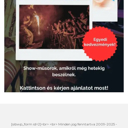
[sibwp_form id=2]<br> <br> Minden jog fenntartva 2009-2025 -