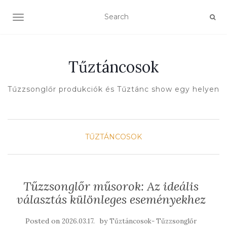
TOGGLE NAVIGATION
Tűztáncosok
Tűzzsonglőr produkciók és Tűztánc show egy helyen
TŰZTÁNCOSOK
Tűzzsonglőr műsorok: Az ideális
választás különleges eseményekhez
Posted on
by
2026.03.17.
Tűztáncosok- Tűzzsonglőr