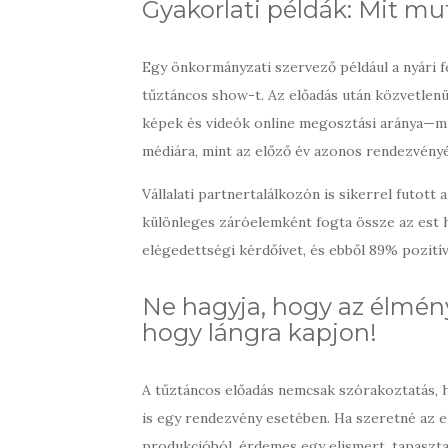
Gyakorlati példák: Mit mu
Egy önkormányzati szervező például a nyári fe
tűztáncos show-t. Az előadás után közvetlen
képek és videók online megosztási aránya—
médiára, mint az előző év azonos rendezvényé
Vállalati partnertalálkozón is sikerrel futott
különleges záróelemként fogta össze az est h
elégedettségi kérdőívet, és ebből 89% pozitív
Ne hagyja, hogy az élmény
hogy lángra kapjon!
A tűztáncos előadás nemcsak szórakoztatás,
is egy rendezvény esetében. Ha szeretné az 
produkcióból, érdemes egy elismert, tapasztal