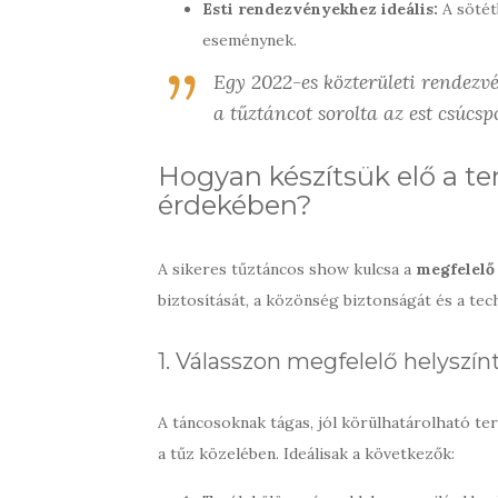
Esti rendezvényekhez ideális:
A sötét
eseménynek.
Egy 2022-es közterületi rendezv
a tűztáncot sorolta az est csúcsp
Hogyan készítsük elő a te
érdekében?
A sikeres tűztáncos show kulcsa a
megfelelő 
biztosítását, a közönség biztonságát és a tech
1. Válasszon megfelelő helyszín
A táncosoknak tágas, jól körülhatárolható t
a tűz közelében. Ideálisak a következők: