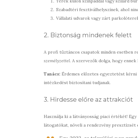
Terék külön színpaddal vagy szilárd burko
Szabadtéri fesztiválhelyszínek, ahol ni
Vállalati udvarok vagy zárt parkolótere
2. Biztonság mindenek felett
A profi tűztáncos csapatok minden esetben 
személyzettel
. A szervezők dolga, hogy ennek 
Tanács:
Érdemes előzetes egyeztetést kérni 
intézkedést biztosítani tudjanak.
3. Hirdesse előre az attrakciót
Használja ki a látványosság piaci értékét! Egy
látogatókat, növeli a rendezvény presztízsét 