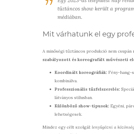
Egy 2023-as települési nap rend
tűztáncos show került a program
médiában.
Mit várhatunk el egy prof
A minőségi tűztáncos produkció nem csupán m
szabályozott és koreografált művészeti e
Koordinált koreográfiák:
Fény-hang-sz
kombinálva.
Professzionális tűzfelszerelés:
Speciá
látványos stílusban.
Különböző show-típusok:
Egyéni, páro
lehetségesek.
Mindez egy célt szolgál:
lenyűgözni a közönsé