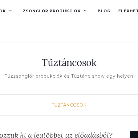
OK
ZSONGLŐR PRODUKCIÓK
BLOG
ELÉRHE
Tűztáncosok
Tűzzsonglőr produkciók és Tűztánc show egy helyen
TŰZTÁNCOSOK
zuk ki a legtöbbet az előadásból?