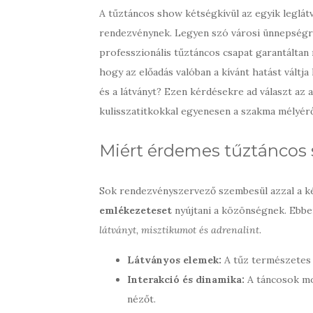
A tűztáncos show kétségkívül az egyik leglá
rendezvénynek. Legyen szó városi ünnepségről,
professzionális tűztáncos csapat garantáltan 
hogy az előadás valóban a kívánt hatást váltj
és a látványt? Ezen kérdésekre ad választ az 
kulisszatitkokkal egyenesen a szakma mélyérő
Miért érdemes tűztáncos 
Sok rendezvényszervező szembesül azzal a ké
emlékezeteset
nyújtani a közönségnek. Ebben
látványt, misztikumot és adrenalint
.
Látványos elemek:
A tűz természetes 
Interakció és dinamika:
A táncosok mo
nézőt.