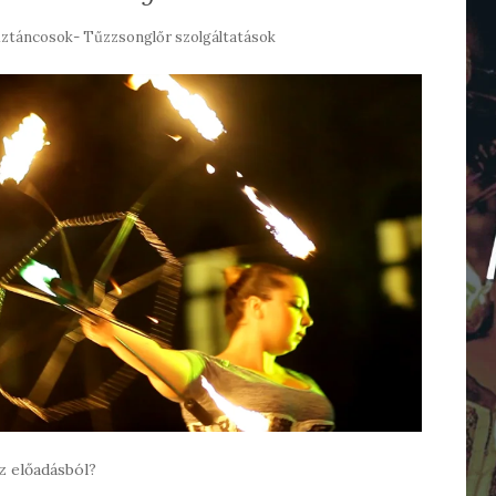
ztáncosok- Tűzzsonglőr szolgáltatások
z előadásból?