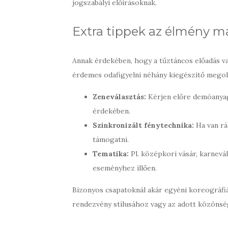
jogszabályi előírásoknak.
Extra tippek az élmény m
Annak érdekében, hogy a tűztáncos előadás v
érdemes odafigyelni néhány kiegészítő megol
Zeneválasztás:
Kérjen előre demóanyag
érdekében.
Szinkronizált fénytechnika:
Ha van rá
támogatni.
Tematika:
Pl. középkori vásár, karnevá
eseményhez illően.
Bizonyos csapatoknál akár egyéni koreográfi
rendezvény stílusához vagy az adott közönsé