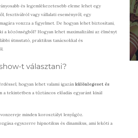
tványosabb és legemlékezetesebb eleme lehet egy
 fesztiválról vagy vállalati eseményről, egy
magára vonzza a figyelmet. De hogyan lehet biztosítani,
a ki a közönségből? Hogyan lehet maximalizálni az élményt
alábbi útmutató, praktikus tanácsokkal és
l.
show-t választani?
rdéssel, hogyan lehet valami igazán
különlegeset és
 a tekintetben a tűztáncos előadás egyaránt kínál
vonzereje minden korosztályt lenyűgöz.
zgása egyszerre hipnotikus és dinamikus, ami leköti a