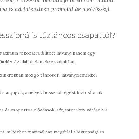
ezvénye 25%-kal több látogatót vonzott, miután
ba és ezt intenzíven promótálták a közösségi
esszionális tűztáncos csapattól?
aximum fokozatra állított látvány, hanem egy
lőadás
. Az alábbi elemekre számíthat:
inkronban mozgó táncosok, látványelemekkel
lis anyagok, amelyek hosszabb égést biztosítanak
s és csoportos előadások, sőt, interaktív zárások is
get
, miközben maximálisan megfelel a biztonsági és