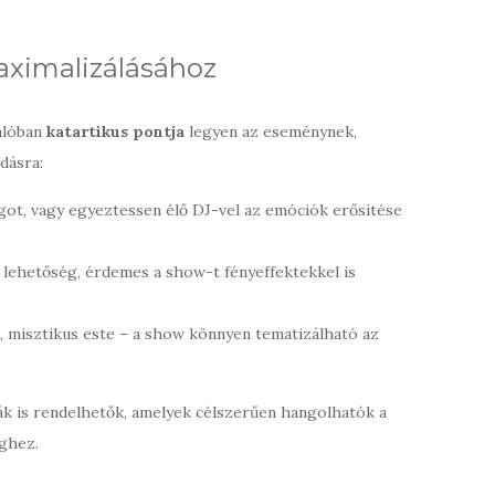
aximalizálásához
alóban
katartikus pontja
legyen az eseménynek,
dásra:
ot, vagy egyeztessen élő DJ-vel az emóciók erősítése
 lehetőség, érdemes a show-t fényeffektekkel is
l, misztikus este – a show könnyen tematizálható az
ák is rendelhetők, amelyek célszerűen hangolhatók a
ghez.