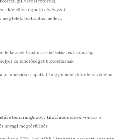
lattal (pl. városi főterek).
ncs a közelben éghető növényzet.
k megfelelő biztosítás mellett.
rendelkeznek
tűzoltó készülékekkel és biztonsági
helyet és lehetőséget biztosítsanak.
a produkciós csapattal, hogy minden kötelező védelmi
előre beharangozott tűztáncos show
vonzza a
és anyagi megtérülését.