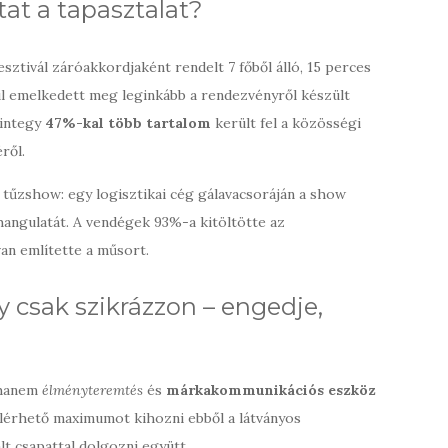
tat a tapasztalat?
sztivál záróakkordjaként rendelt 7 főből álló, 15 perces
ül emelkedett meg leginkább a rendezvényről készült
mintegy
47%-kal több tartalom
került fel a közösségi
ről.
 a tűzshow: egy logisztikai cég gálavacsoráján a show
angulatát. A vendégek 93%-a kitöltötte az
an említette a műsort.
 csak szikrázzon – engedje,
 hanem
élményteremtés
és
márkakommunikációs eszköz
elérhető maximumot kihozni ebből a látványos
t csapattal dolgozni együtt.