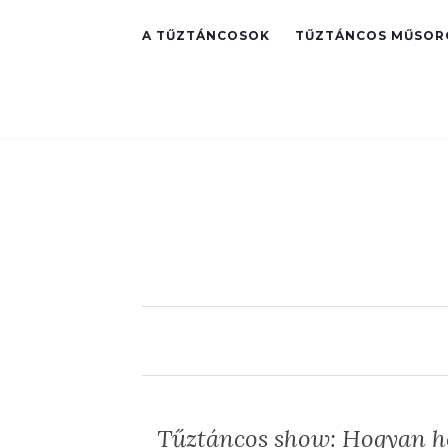
A TŰZTÁNCOSOK
TŰZTÁNCOS MŰSOR
Tűztáncos show: Hogyan hoz