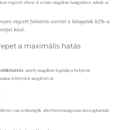
ben végzett show-k szinte mágikus hangulatot adnak az
ényen végzett felmérés szerint a látogatók 82%-a
ontjai közé.
repet a maximális hatás
előkészítés
, amely magában foglalja a helyszín
nikai feltételek meglétét is.
t
erületre van szükségük, ahol biztonságosan mozoghatnak