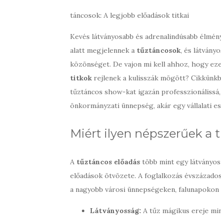
táncosok: A legjobb előadások titkai
Kevés látványosabb és adrenalindúsabb élmény
alatt megjelennek a
tűztáncosok
, és látvány
közönséget. De vajon mi kell ahhoz, hogy ez
titkok
rejlenek a kulisszák mögött? Cikkünkben
tűztáncos show-kat igazán professzionálissá,
önkormányzati ünnepség, akár egy vállalati e
Miért ilyen népszerűek a
A
tűztáncos előadás
több mint egy látványos 
előadások ötvözete. A foglalkozás évszázados 
a nagyobb városi ünnepségeken, falunapokon 
Látványosság:
A tűz mágikus ereje min