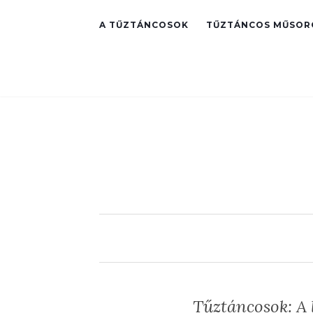
A TŰZTÁNCOSOK
TŰZTÁNCOS MŰSOR
Tűztáncosok: A l