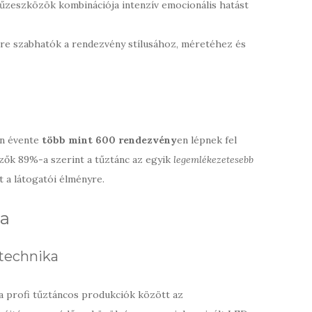
tűzeszközök kombinációja intenzív emocionális hatást
e szabhatók a rendezvény stílusához, méretéhez és
on évente
több mint 600 rendezvény
en lépnek fel
zők 89%-a szerint a tűztánc az egyik
legemlékezetesebb
 a látogatói élményre.
ka
s technika
a profi tűztáncos produkciók között az