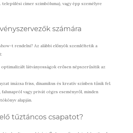
l. települési címer szimbóluma), vagy épp személyre
zvényszervezők számára
how-t rendelni? Az alábbi előnyök szemléltetik a
t:
optimalizált látványosságok erősen népszerűsítik az
at imázsa friss, dinamikus és kreatív színben tűnik fel.
, falunapról vagy privát céges eseményről, minden
tókönyv alapján.
elő tűztáncos csapatot?