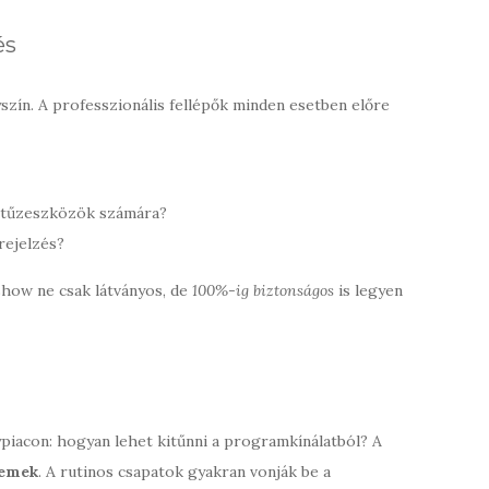
és
yszín. A professzionális fellépők minden esetben előre
a tűzeszközök számára?
rejelzés?
show ne csak látványos, de
100%-ig biztonságos
is legyen
piacon: hogyan lehet kitűnni a programkínálatból? A
lemek
. A rutinos csapatok gyakran vonják be a