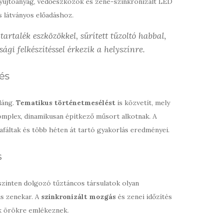
 gyújtóanyag, védőeszközök és zene-szinkronizált LED
 látványos előadáshoz.
tartalék eszközökkel, sűrített tűzoltó habbal,
sági felkészítéssel érkezik a helyszínre.
tés
láng.
Tematikus történetmesélést
is közvetít, mely
omplex, dinamikusan építkező műsort alkotnak. A
fáltak és több héten át tartó gyakorlás eredményei.
s
szinten dolgozó tűztáncos társulatok olyan
s zenekar. A
szinkronizált mozgás
és zenei időzítés
k örökre emlékeznek.