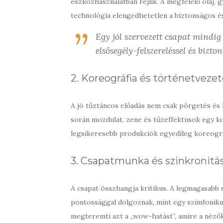
eszközhasználatban rejlik. A megfelelő olaj,
technológia elengedhetetlen a biztonságos és
Egy jól szervezett csapat mindig 
elsősegély-felszereléssel és bizton
2. Koreográfia és történetveze
A jó tűztáncos előadás nem csak pörgetés és 
során mozdulat, zene és tűzeffektusok egy k
legsikeresebb produkciók egyedileg koreogra
3. Csapatmunka és szinkronitá
A csapat összhangja kritikus. A legmagasabb 
pontossággal dolgoznak, mint egy szimfoniku
megteremti azt a „wow-hatást”, amire a néző