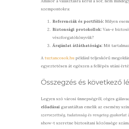
Amikor a választásra kerül a sor, nem mindegy
szempontokra:
Referenciák és portfólió:
Milyen esem
Biztonsági protokollok:
Van-e biztosí
vészforgatókönyvük?
Árajánlat átláthatósága:
Mit tartalmaz 
A
tuztancosok.hu
például teljeskörű megoldást
egyeztetésen át egészen a fellépés utáni ért
Összegzés és következő l
Legyen szó városi ünnepségről, céges gálavacs
előadásai
garantáltan emelik az esemény szí
szervezettség, tudatosság és rengeteg gyakorlat
á
show-t szeretne biztosítani közönsége számá