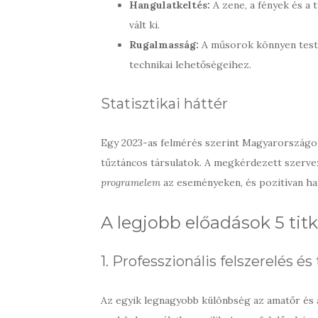
Hangulatkeltés:
A zene, a fények és a 
vált ki.
Rugalmasság:
A műsorok könnyen testr
technikai lehetőségeihez.
Statisztikai háttér
Egy 2023-as felmérés szerint Magyarország
tűztáncos társulatok. A megkérdezett szerve
programelem
az eseményeken, és pozitívan hat
A legjobb előadások 5 tit
1. Professzionális felszerelés é
Az egyik legnagyobb különbség az amatőr és 