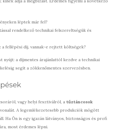
, kinek adja a megbízást. Érdemes figyelni a következő
ényeken léptek már fel?
tással rendelkező technikai felszereltségük és
a fellépési díj, vannak-e rejtett költségek?
 nyújt: a díjmentes árajánlattól kezdve a technikai
ékelésig segít a zökkenőmentes szervezésben.
épések
oráról, vagy helyi fesztiválról, a
tűztáncosok
nvonalát. A legemlékezetesebb produkciók mögött
ll. Ha Ön is egy igazán látványos, biztonságos és profi
ra, most érdemes lépni.