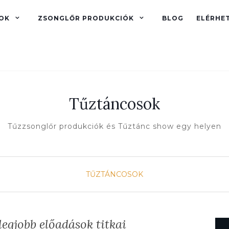
OK
ZSONGLŐR PRODUKCIÓK
BLOG
ELÉRHE
Tűztáncosok
Tűzzsonglőr produkciók és Tűztánc show egy helyen
TŰZTÁNCOSOK
egjobb előadások titkai