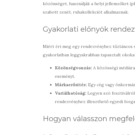
közönséget, használják a helyi jellemzőket (p
szabott zenét, ruhakollekciót alkalmaznak.
Gyakorlati előnyök rende
Miért éri meg egy rendezvényhez tűztáncos s
gyakorlatban leggyakrabban tapasztalt okoka
Közönségvonzás:
A közösségi médiára 
eseményt.
Márkaerősítés:
Egy cég vagy önkormányz
Variálhatóság:
Legyen szó fesztiválról
rendezvényhez illeszthető egyedi forga
Hogyan válasszon megfel