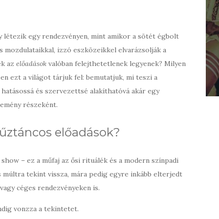
 létezik egy rendezvényen, mint amikor a sötét égbolt
os mozdulataikkal, izzó eszközeikkel elvarázsolják a
ek az
előadások
valóban felejthetetlenek legyenek? Milyen
 ezt a világot tárjuk fel: bemutatjuk, mi teszi a
 hatásossá és szervezettsé alakíthatóvá akár egy
semény részeként.
 tűztáncos előadások?
show – ez a műfaj az ősi rituálék és a modern színpadi
múltra tekint vissza, mára pedig egyre inkább elterjedt
vagy céges rendezvényeken is.
dig vonzza a tekintetet.