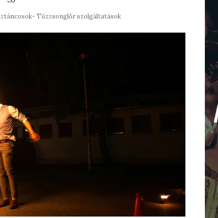
ztáncosok- Tűzzsonglőr szolgáltatások